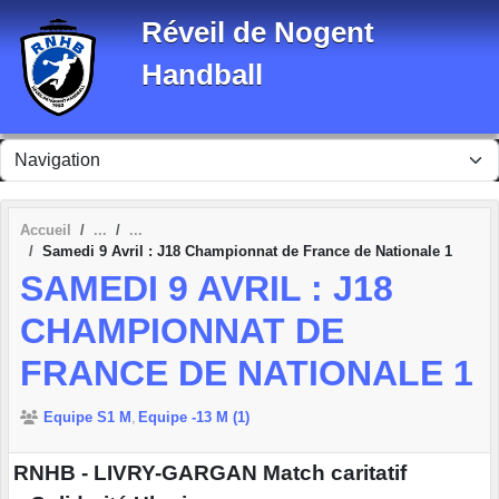
Panneau de gestion des cookies
Réveil de Nogent
Handball
Accueil
Samedi 9 Avril : J18 Championnat de France de Nationale 1
SAMEDI 9 AVRIL : J18
CHAMPIONNAT DE
FRANCE DE NATIONALE 1
Equipe S1 M
Equipe -13 M (1)
RNHB - LIVRY-GARGAN Match caritatif