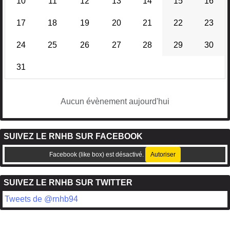
10
11
12
13
14
15
16
17
18
19
20
21
22
23
24
25
26
27
28
29
30
31
Aucun évènement aujourd'hui
SUIVEZ LE RNHB SUR FACEBOOK
Facebook (like box) est désactivé.
Autoriser
SUIVEZ LE RNHB SUR TWITTER
Tweets de @rnhb94