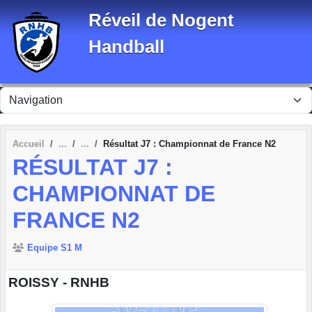
Panneau de gestion des cookies
Réveil de Nogent
Handball
Accueil
Résultat J7 : Championnat de France N2
RÉSULTAT J7 :
CHAMPIONNAT DE
FRANCE N2
Equipe S1 M
ROISSY - RNHB