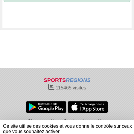
SPORTS
REGIONS
115465
visites
Charte cookies
Gestion des cookies
Ce site utilise des cookies et vous donne le contrôle sur ceux
Informations légales
Signaler un contenu inapproprié
que vous souhaitez activer