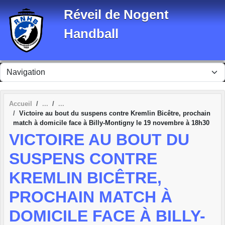
Panneau de gestion des cookies
Réveil de Nogent
Handball
Accueil
Victoire au bout du suspens contre Kremlin Bicêtre, prochain
match à domicile face à Billy-Montigny le 19 novembre à 18h30
VICTOIRE AU BOUT DU
SUSPENS CONTRE
KREMLIN BICÊTRE,
PROCHAIN MATCH À
DOMICILE FACE À BILLY-