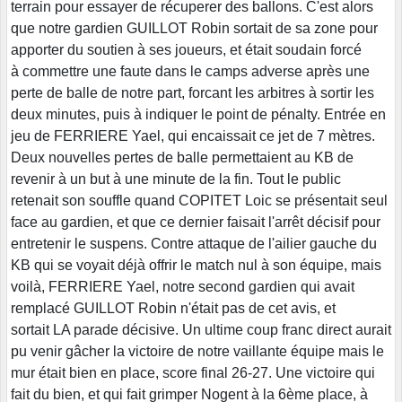
terrain pour essayer de récuperer des ballons. C'est alors
que notre gardien GUILLOT Robin sortait de sa zone pour
apporter du soutien à ses joueurs, et était soudain forcé
à commettre une faute dans le camps adverse après une
perte de balle de notre part, forcant les arbitres à sortir les
deux minutes, puis à indiquer le point de pénalty. Entrée en
jeu de FERRIERE Yael, qui encaissait ce jet de 7 mètres.
Deux nouvelles pertes de balle permettaient au KB de
revenir à un but à une minute de la fin. Tout le public
retenait son souffle quand COPITET Loic se présentait seul
face au gardien, et que ce dernier faisait l'arrêt décisif pour
entretenir le suspens. Contre attaque de l'ailier gauche du
KB qui se voyait déjà offrir le match nul à son équipe, mais
voilà, FERRIERE Yael, notre second gardien qui avait
remplacé GUILLOT Robin n'était pas de cet avis, et
sortait LA parade décisive. Un ultime coup franc direct aurait
pu venir gâcher la victoire de notre vaillante équipe mais le
mur était bien en place, score final 26-27. Une victoire qui
fait du bien, et qui fait grimper Nogent à la 6ème place, à