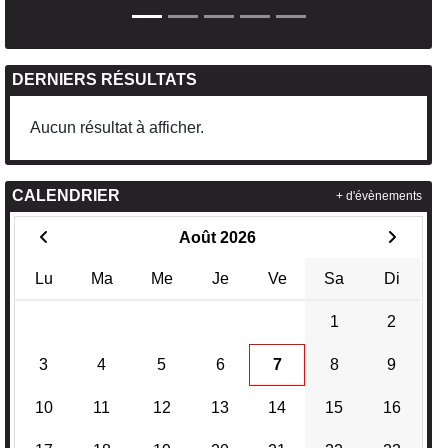
DERNIERS RÉSULTATS
Aucun résultat à afficher.
CALENDRIER
+ d'évènements
Août 2026
Lu
Ma
Me
Je
Ve
Sa
Di
1
2
3
4
5
6
7
8
9
10
11
12
13
14
15
16