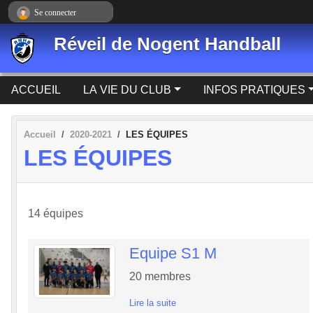
Panneau de gestion des cookies
Se connecter
Réveil de Nogent Handball
ACCUEIL
LA VIE DU CLUB
INFOS PRATIQUES
Accueil
2020-2021
LES ÉQUIPES
LES ÉQUIPES
14 équipes
Equipe S1 M
20
membres
Lire la suite