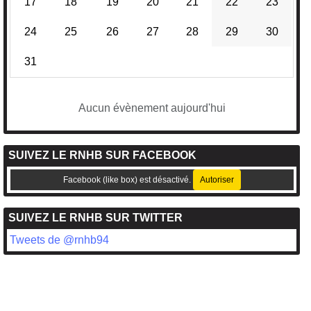
17
18
19
20
21
22
23
24
25
26
27
28
29
30
31
Aucun évènement aujourd'hui
SUIVEZ LE RNHB SUR FACEBOOK
Facebook (like box) est désactivé.
Autoriser
SUIVEZ LE RNHB SUR TWITTER
Tweets de @rnhb94